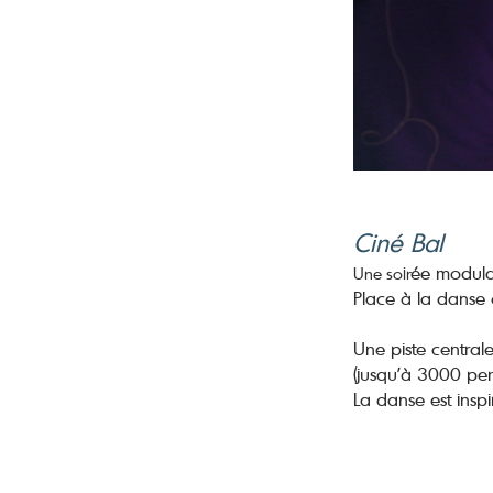
Ciné Bal
ée modulab
Une soir
Place à la danse c
Une piste central
(jusqu'à 3000 per
La danse est insp